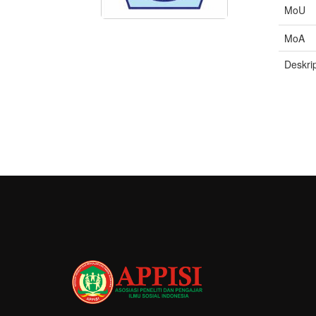
MoU
MoA
Deskrip