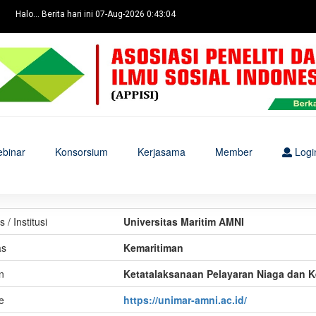
Halo... Berita hari ini 07-Aug-2026 0:43:04
binar
Konsorsium
Kerjasama
Member
Logi
/ Institusi
Universitas Maritim AMNI
as
Kemaritiman
n
Ketatalaksanaan Pelayaran Niaga dan 
e
https://unimar-amni.ac.id/