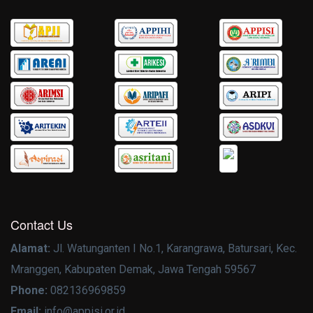
Contact Us
Alamat:
Jl. Watunganten I No.1, Karangrawa, Batursari, Kec.
Mranggen, Kabupaten Demak, Jawa Tengah 59567
Phone:
082136969859
Email:
info@appisi.or.id