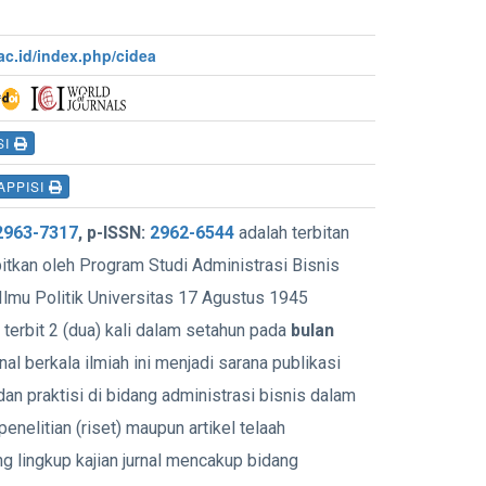
ac.id/index.php/cidea
SI
APPISI
2963-7317
, p-ISSN:
2962-6544
adalah terbitan
bitkan oleh Program Studi Administrasi Bisnis
 Ilmu Politik Universitas 17 Agustus 1945
terbit 2 (dua) kali dalam setahun pada
bulan
nal berkala ilmiah ini menjadi sarana publikasi
 dan praktisi di bidang administrasi bisnis dalam
penelitian (riset) maupun artikel telaah
ng lingkup kajian jurnal mencakup bidang