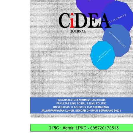
PIC : Admin LPKD - 085726173515