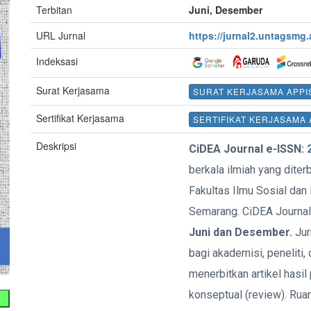
Terbitan
Juni, Desember
URL Jurnal
https://jurnal2.untagsmg.
Indeksasi
Surat Kerjasama
SURAT KERJASAMA APPI
Sertifikat Kerjasama
SERTIFIKAT KERJASAMA 
Deskripsi
CiDEA Journal e-ISSN:
berkala ilmiah yang diter
Fakultas Ilmu Sosial dan
Semarang. CiDEA Journal 
Juni dan Desember.
Jur
bagi akademisi, peneliti,
menerbitkan artikel hasil 
konseptual (review). Rua