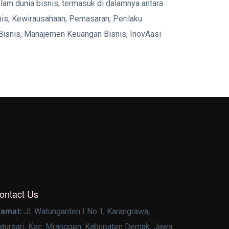
alam dunia bisnis, termasuk di dalamnya antara
is, Kewirausahaan, Pemasaran, Perilaku
Bisnis, Manajemen Keuangan Bisnis, InovAasi
ontact Us
lamat:
Jl. Watunganten I No.1, Karangrawa,
atursari, Kec. Mranggen, Kabupaten Demak, Jawa