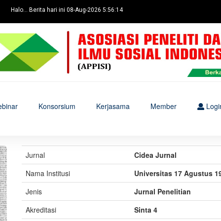
Halo... Berita hari ini 08-Aug-2026 5:56:14
binar
Konsorsium
Kerjasama
Member
Logi
Jurnal
Cidea Jurnal
Nama Institusi
Universitas 17 Agustus 
Jenis
Jurnal Penelitian
Akreditasi
Sinta 4