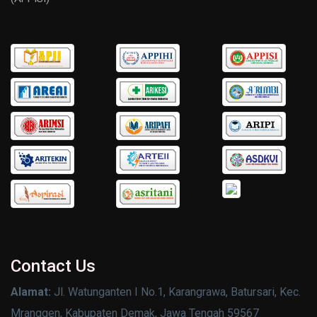
Contact Us
Alamat:
Jl. Watunganten I No.1, Karangrawa, Batursari, Kec.
Mranggen, Kabupaten Demak, Jawa Tengah 59567