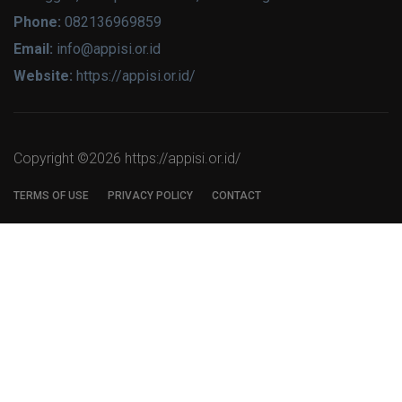
Phone:
082136969859
Email:
info@appisi.or.id
Website:
https://appisi.or.id/
Copyright ©
2026 https://appisi.or.id/
TERMS OF USE
PRIVACY POLICY
CONTACT