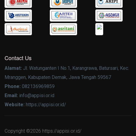
Contact Us
Alamat:
Jl. Watunganten I No.1, Karangrawa, Batursari, Kec.
Mranggen, Kabupaten Demak, Jawa Tengah 59567
Phone:
082136969859
Email:
info@appisi.or.id
Website:
https://appisi.or.id/
Copyright ©
2026 https://appisi.or.id/