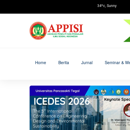
34ºc, Sunny
Home
Berita
Jurnal
Seminar & We