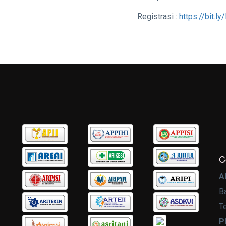
Registrasi :
https://bit.
C
A
B
T
P