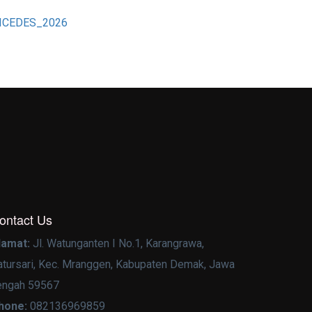
ly/ICEDES_2026
ontact Us
lamat:
Jl. Watunganten I No.1, Karangrawa,
atursari, Kec. Mranggen, Kabupaten Demak, Jawa
engah 59567
hone:
082136969859