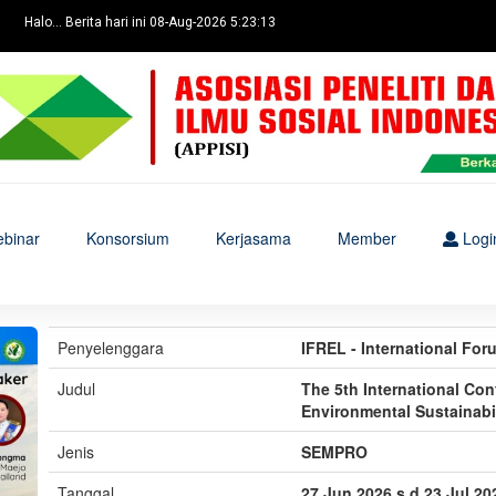
Halo... Berita hari ini 08-Aug-2026 5:23:13
binar
Konsorsium
Kerjasama
Member
Logi
Penyelenggara
IFREL - International Fo
Judul
The 5th International Co
Environmental Sustainabi
Jenis
SEMPRO
Tanggal
27 Jun 2026 s.d 23 Jul 20