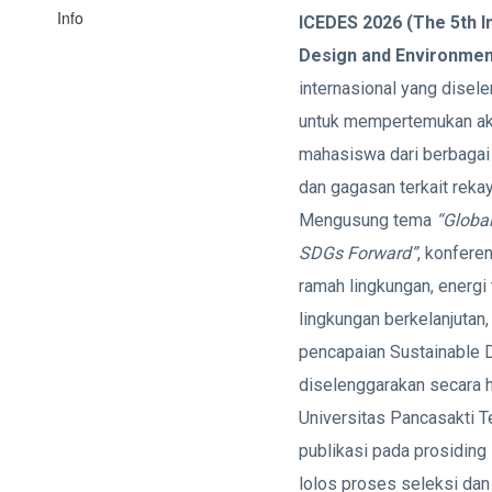
Info
ICEDES 2026 (The 5th I
Design and Environment
internasional yang disel
untuk mempertemukan akade
mahasiswa dari berbagai n
dan gagasan terkait rekay
Mengusung tema
“Global
SDGs Forward”
, konfere
ramah lingkungan, energi
lingkungan berkelanjutan
pencapaian Sustainable
diselenggarakan secara 
Universitas Pancasakti 
publikasi pada prosiding i
lolos proses seleksi dan