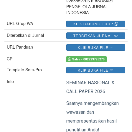
2285852706 n ASOSIASI
PENGELOLA JURNAL
INDONESIA
URL Grup WA
KLIK GABUNG GRUP
Diterbitkan di Jurnal
TERBITKAN JURNAL
URL Panduan
KLIK BUKA FILE
CP
Salsa - 082223725276
Template Sem-Pro
KLIK BUKA FILE
Info
SEMINAR NASIONAL &
CALL PAPER 2026
Saatnya mengembangkan
wawasan dan
mempresentasikan hasil
penelitian Anda!