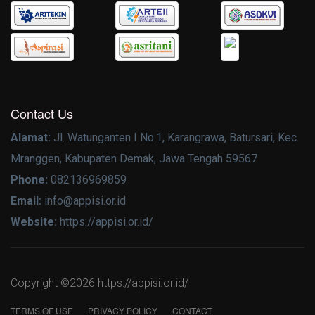
Contact Us
Alamat:
Jl. Watunganten I No.1, Karangrawa, Batursari, Kec.
Mranggen, Kabupaten Demak, Jawa Tengah 59567
Phone:
082136969859
Email:
info@appisi.or.id
Website:
https://appisi.or.id/
Copyright ©
2026 https://appisi.or.id/
TERMS OF USE
PRIVACY POLICY
CONTACT