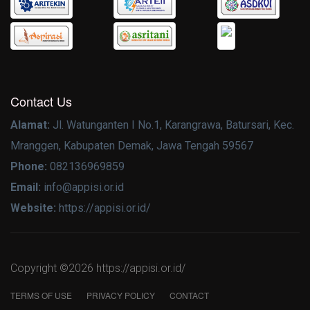
Contact Us
Alamat:
Jl. Watunganten I No.1, Karangrawa, Batursari, Kec.
Mranggen, Kabupaten Demak, Jawa Tengah 59567
Phone:
082136969859
Email:
info@appisi.or.id
Website:
https://appisi.or.id/
Copyright ©
2026 https://appisi.or.id/
TERMS OF USE
PRIVACY POLICY
CONTACT